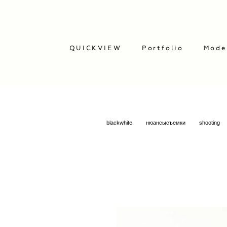
QUICKVIEW
Portfolio
Mode
blackwhite
нюансысъемки
shooting