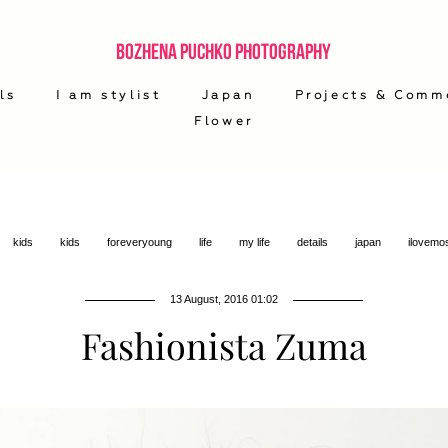
Bozhena Puchko Photography
ls
I am stylist
Japan
Projects & Comm
Flower
kids
kids
foreveryoung
life
my life
details
japan
ilovem
13 August, 2016 01:02
Fashionista Zuma