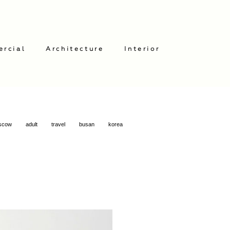
ercial
Architecture
Interior
oscow
adult
travel
busan
korea